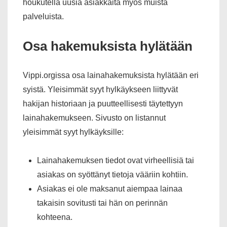
houkutella uusia asiakkaita myös muista
palveluista.
Osa hakemuksista hylätään
Vippi.orgissa osa lainahakemuksista hylätään eri
syistä. Yleisimmät syyt hylkäykseen liittyvät
hakijan historiaan ja puutteellisesti täytettyyn
lainahakemukseen. Sivusto on listannut
yleisimmät syyt hylkäyksille:
Lainahakemuksen tiedot ovat virheellisiä tai
asiakas on syöttänyt tietoja vääriin kohtiin.
Asiakas ei ole maksanut aiempaa lainaa
takaisin sovitusti tai hän on perinnän
kohteena.