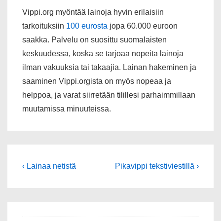
Vippi.org myöntää lainoja hyvin erilaisiin
tarkoituksiin
100 eurosta
jopa 60.000 euroon
saakka. Palvelu on suosittu suomalaisten
keskuudessa, koska se tarjoaa nopeita lainoja
ilman vakuuksia tai takaajia. Lainan hakeminen ja
saaminen Vippi.orgista on myös nopeaa ja
helppoa, ja varat siirretään tilillesi parhaimmillaan
muutamissa minuuteissa.
Artikkelien
Edellinen
Seuraava
‹ Lainaa netistä
Pikavippi tekstiviestillä ›
artikkeli
selaus