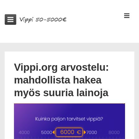
↓
Siirry
VA
pääsisältöön
Päänavigaatio
Vippi.org arvostelu:
mahdollista hakea
myös suuria lainoja