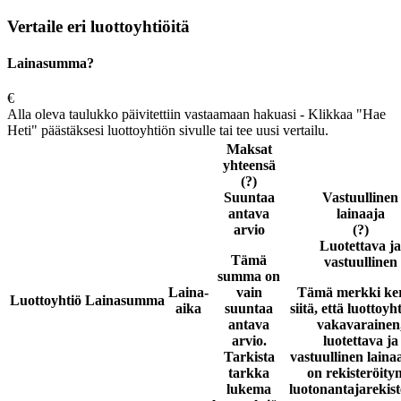
Vertaile eri luottoyhtiöitä
Lainasumma?
€
Alla oleva taulukko päivitettiin vastaamaan hakuasi - Klikkaa "Hae
Heti" päästäksesi luottoyhtiön sivulle tai tee uusi vertailu.
Maksat
yhteensä
(?)
Suuntaa
Vastuullinen
antava
lainaaja
arvio
(?)
Luotettava ja
Tämä
vastuullinen
summa on
Laina-
vain
Tämä merkki ke
Luottoyhtiö
Lainasumma
aika
suuntaa
siitä, että luottoyh
antava
vakavarainen
arvio.
luotettava ja
Tarkista
vastuullinen laina
tarkka
on rekisteröity
lukema
luotonantajarekist