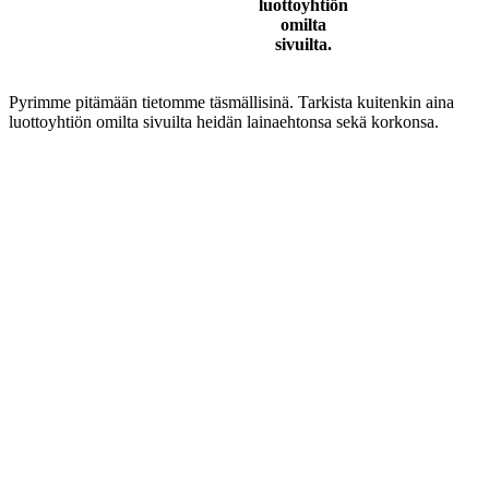
luottoyhtiön
omilta
sivuilta.
Pyrimme pitämään tietomme täsmällisinä. Tarkista kuitenkin aina
luottoyhtiön omilta sivuilta heidän lainaehtonsa sekä korkonsa.