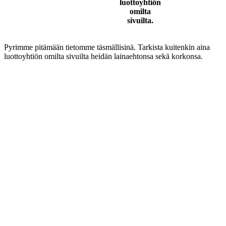
luottoyhtiön
omilta
sivuilta.
Pyrimme pitämään tietomme täsmällisinä. Tarkista kuitenkin aina
luottoyhtiön omilta sivuilta heidän lainaehtonsa sekä korkonsa.