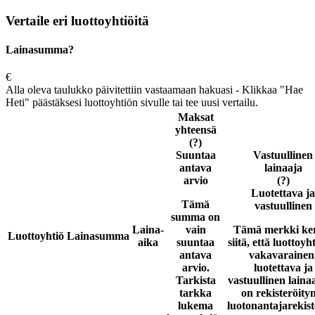
Vertaile eri luottoyhtiöitä
Lainasumma?
€
Alla oleva taulukko päivitettiin vastaamaan hakuasi - Klikkaa "Hae
Heti" päästäksesi luottoyhtiön sivulle tai tee uusi vertailu.
Maksat
yhteensä
(?)
Suuntaa
Vastuullinen
antava
lainaaja
arvio
(?)
Luotettava ja
Tämä
vastuullinen
summa on
Laina-
vain
Tämä merkki ke
Luottoyhtiö
Lainasumma
aika
suuntaa
siitä, että luottoyh
antava
vakavarainen
arvio.
luotettava ja
Tarkista
vastuullinen laina
tarkka
on rekisteröity
lukema
luotonantajarekist