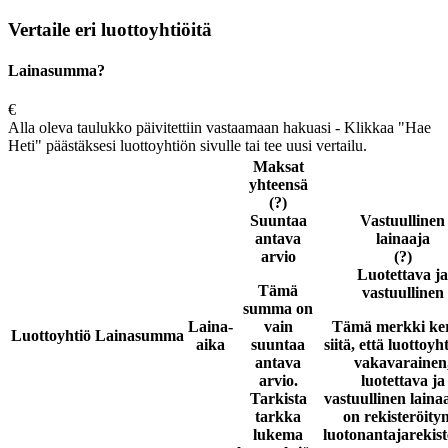
Vertaile eri luottoyhtiöitä
Lainasumma?
€
Alla oleva taulukko päivitettiin vastaamaan hakuasi - Klikkaa "Hae
Heti" päästäksesi luottoyhtiön sivulle tai tee uusi vertailu.
Maksat
yhteensä
(?)
Suuntaa
Vastuullinen
antava
lainaaja
arvio
(?)
Luotettava ja
Tämä
vastuullinen
summa on
Laina-
vain
Tämä merkki ke
Luottoyhtiö
Lainasumma
aika
suuntaa
siitä, että luottoyh
antava
vakavarainen
arvio.
luotettava ja
Tarkista
vastuullinen laina
tarkka
on rekisteröity
lukema
luotonantajarekist