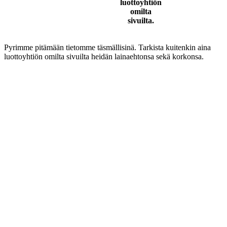
luottoyhtiön
omilta
sivuilta.
Pyrimme pitämään tietomme täsmällisinä. Tarkista kuitenkin aina
luottoyhtiön omilta sivuilta heidän lainaehtonsa sekä korkonsa.