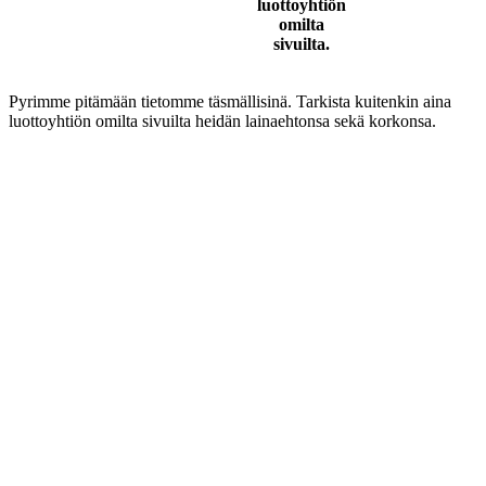
luottoyhtiön
omilta
sivuilta.
Pyrimme pitämään tietomme täsmällisinä. Tarkista kuitenkin aina
luottoyhtiön omilta sivuilta heidän lainaehtonsa sekä korkonsa.