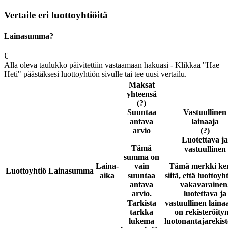
Vertaile eri luottoyhtiöitä
Lainasumma?
€
Alla oleva taulukko päivitettiin vastaamaan hakuasi - Klikkaa "Hae
Heti" päästäksesi luottoyhtiön sivulle tai tee uusi vertailu.
Maksat
yhteensä
(?)
Suuntaa
Vastuullinen
antava
lainaaja
arvio
(?)
Luotettava ja
Tämä
vastuullinen
summa on
Laina-
vain
Tämä merkki ke
Luottoyhtiö
Lainasumma
aika
suuntaa
siitä, että luottoyh
antava
vakavarainen
arvio.
luotettava ja
Tarkista
vastuullinen laina
tarkka
on rekisteröity
lukema
luotonantajarekist