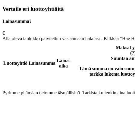
Vertaile eri luottoyhtiöitä
Lainasumma?
€
Alla oleva taulukko päivitettiin vastaamaan hakuasi - Klikkaa "Hae Heti
Maksat y
(?
Suuntaa an
Laina-
Luottoyhtiö
Lainasumma
aika
Tämä summa on vain suunta
tarkka lukema luottoyh
Pyrimme pitämään tietomme täsmällisinä. Tarkista kuitenkin aina luott