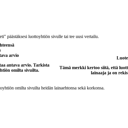
" päästäksesi luottoyhtiön sivulle tai tee uusi vertailu.
hteensä
)
tava arvio
Luote
a antava arvio. Tarkista
Tämä merkki kertoo siitä, että luot
tiön omilta sivuilta.
lainaaja ja on rekis
oyhtiön omilta sivuilta heidän lainaehtonsa sekä korkonsa.