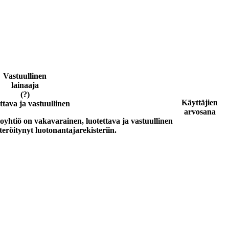
Vastuullinen
lainaaja
(?)
Käyttäjien
ttava ja vastuullinen
arvosana
toyhtiö on vakavarainen, luotettava ja vastuullinen
teröitynyt luotonantajarekisteriin.