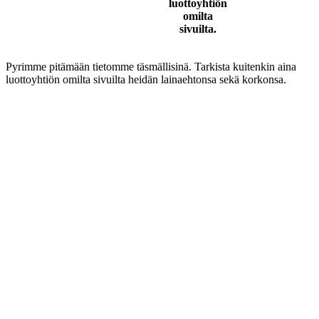
luottoyhtiön
omilta
sivuilta.
Pyrimme pitämään tietomme täsmällisinä. Tarkista kuitenkin aina
luottoyhtiön omilta sivuilta heidän lainaehtonsa sekä korkonsa.