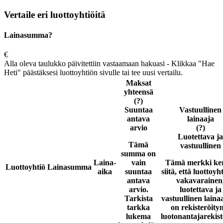
Vertaile eri luottoyhtiöitä
Lainasumma?
€
Alla oleva taulukko päivitettiin vastaamaan hakuasi - Klikkaa "Hae
Heti" päästäksesi luottoyhtiön sivulle tai tee uusi vertailu.
Maksat
yhteensä
(?)
Suuntaa
Vastuullinen
antava
lainaaja
arvio
(?)
Luotettava ja
Tämä
vastuullinen
summa on
Laina-
vain
Tämä merkki ke
Luottoyhtiö
Lainasumma
aika
suuntaa
siitä, että luottoyh
antava
vakavarainen
arvio.
luotettava ja
Tarkista
vastuullinen laina
tarkka
on rekisteröity
lukema
luotonantajarekist