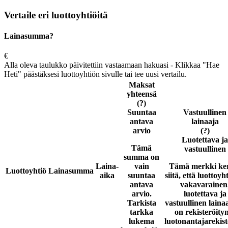
Vertaile eri luottoyhtiöitä
Lainasumma?
€
Alla oleva taulukko päivitettiin vastaamaan hakuasi - Klikkaa "Hae
Heti" päästäksesi luottoyhtiön sivulle tai tee uusi vertailu.
Maksat
yhteensä
(?)
Suuntaa
Vastuullinen
antava
lainaaja
arvio
(?)
Luotettava ja
Tämä
vastuullinen
summa on
Laina-
vain
Tämä merkki ke
Luottoyhtiö
Lainasumma
aika
suuntaa
siitä, että luottoyh
antava
vakavarainen
arvio.
luotettava ja
Tarkista
vastuullinen laina
tarkka
on rekisteröity
lukema
luotonantajarekist