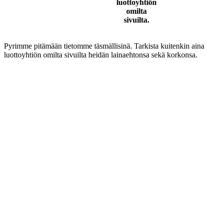
luottoyhtiön
omilta
sivuilta.
Pyrimme pitämään tietomme täsmällisinä. Tarkista kuitenkin aina
luottoyhtiön omilta sivuilta heidän lainaehtonsa sekä korkonsa.