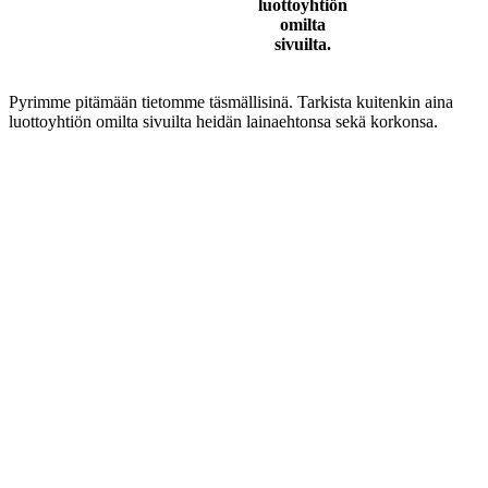
luottoyhtiön
omilta
sivuilta.
Pyrimme pitämään tietomme täsmällisinä. Tarkista kuitenkin aina
luottoyhtiön omilta sivuilta heidän lainaehtonsa sekä korkonsa.