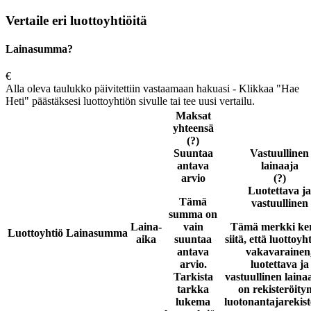
Vertaile eri luottoyhtiöitä
Lainasumma?
€
Alla oleva taulukko päivitettiin vastaamaan hakuasi - Klikkaa "Hae
Heti" päästäksesi luottoyhtiön sivulle tai tee uusi vertailu.
Maksat
yhteensä
(?)
Suuntaa
Vastuullinen
antava
lainaaja
arvio
(?)
Luotettava ja
Tämä
vastuullinen
summa on
Laina-
vain
Tämä merkki ke
Luottoyhtiö
Lainasumma
aika
suuntaa
siitä, että luottoyh
antava
vakavarainen
arvio.
luotettava ja
Tarkista
vastuullinen laina
tarkka
on rekisteröity
lukema
luotonantajarekist