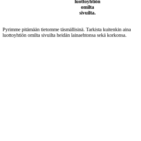
luottoyhtiön
omilta
sivuilta.
Pyrimme pitämään tietomme täsmällisinä. Tarkista kuitenkin aina
luottoyhtiön omilta sivuilta heidän lainaehtonsa sekä korkonsa.