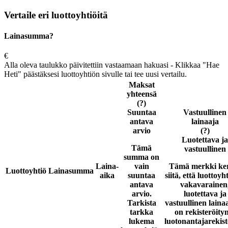
Vertaile eri luottoyhtiöitä
Lainasumma?
€
Alla oleva taulukko päivitettiin vastaamaan hakuasi - Klikkaa "Hae
Heti" päästäksesi luottoyhtiön sivulle tai tee uusi vertailu.
Maksat
yhteensä
(?)
Suuntaa
Vastuullinen
antava
lainaaja
arvio
(?)
Luotettava ja
Tämä
vastuullinen
summa on
Laina-
vain
Tämä merkki ke
Luottoyhtiö
Lainasumma
aika
suuntaa
siitä, että luottoyh
antava
vakavarainen
arvio.
luotettava ja
Tarkista
vastuullinen laina
tarkka
on rekisteröity
lukema
luotonantajarekist