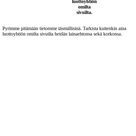
luottoyhtiön
omilta
sivuilta.
Pyrimme pitämään tietomme täsmällisinä. Tarkista kuitenkin aina
luottoyhtiön omilta sivuilta heidän lainaehtonsa sekä korkonsa.