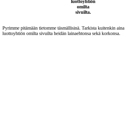
luottoyhtiön
omilta
sivuilta.
Pyrimme pitämään tietomme täsmällisinä. Tarkista kuitenkin aina
luottoyhtiön omilta sivuilta heidän lainaehtonsa sekä korkonsa.