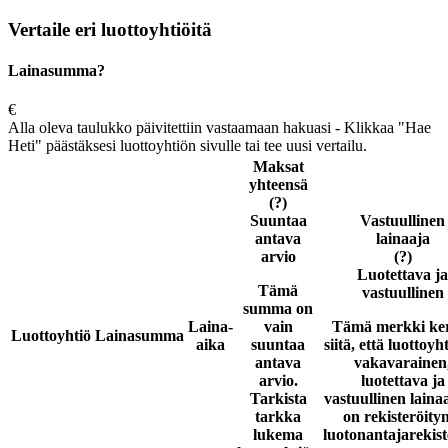
Vertaile eri luottoyhtiöitä
Lainasumma?
€
Alla oleva taulukko päivitettiin vastaamaan hakuasi - Klikkaa "Hae
Heti" päästäksesi luottoyhtiön sivulle tai tee uusi vertailu.
Maksat
yhteensä
(?)
Suuntaa
Vastuullinen
antava
lainaaja
arvio
(?)
Luotettava ja
Tämä
vastuullinen
summa on
Laina-
vain
Tämä merkki ke
Luottoyhtiö
Lainasumma
aika
suuntaa
siitä, että luottoyh
antava
vakavarainen
arvio.
luotettava ja
Tarkista
vastuullinen laina
tarkka
on rekisteröity
lukema
luotonantajarekist