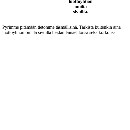
luottoyhtiön
omilta
sivuilta.
Pyrimme pitämään tietomme täsmällisinä. Tarkista kuitenkin aina
luottoyhtiön omilta sivuilta heidän lainaehtonsa sekä korkonsa.