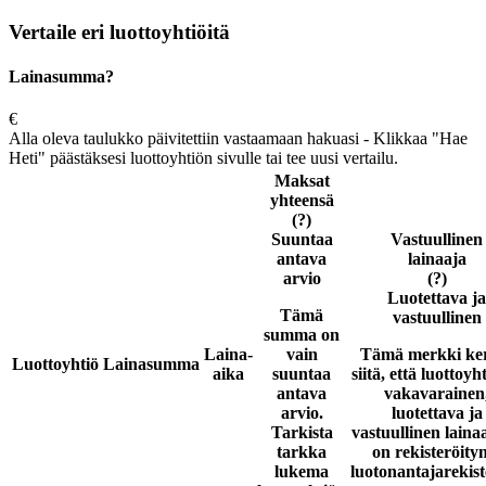
Vertaile eri luottoyhtiöitä
Lainasumma?
€
Alla oleva taulukko päivitettiin vastaamaan hakuasi - Klikkaa "Hae
Heti" päästäksesi luottoyhtiön sivulle tai tee uusi vertailu.
Maksat
yhteensä
(?)
Suuntaa
Vastuullinen
antava
lainaaja
arvio
(?)
Luotettava ja
Tämä
vastuullinen
summa on
Laina-
vain
Tämä merkki ke
Luottoyhtiö
Lainasumma
aika
suuntaa
siitä, että luottoyh
antava
vakavarainen
arvio.
luotettava ja
Tarkista
vastuullinen laina
tarkka
on rekisteröity
lukema
luotonantajarekist