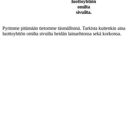
luottoyhtiön
omilta
sivuilta.
Pyrimme pitämään tietomme täsmällisinä. Tarkista kuitenkin aina
luottoyhtiön omilta sivuilta heidän lainaehtonsa sekä korkonsa.