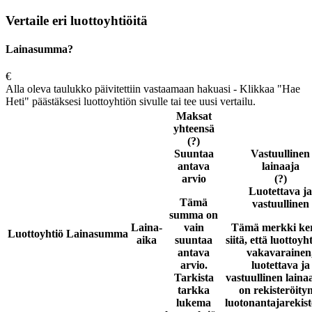
Vertaile eri luottoyhtiöitä
Lainasumma?
€
Alla oleva taulukko päivitettiin vastaamaan hakuasi - Klikkaa "Hae
Heti" päästäksesi luottoyhtiön sivulle tai tee uusi vertailu.
Maksat
yhteensä
(?)
Suuntaa
Vastuullinen
antava
lainaaja
arvio
(?)
Luotettava ja
Tämä
vastuullinen
summa on
Laina-
vain
Tämä merkki ke
Luottoyhtiö
Lainasumma
aika
suuntaa
siitä, että luottoyh
antava
vakavarainen
arvio.
luotettava ja
Tarkista
vastuullinen laina
tarkka
on rekisteröity
lukema
luotonantajarekist