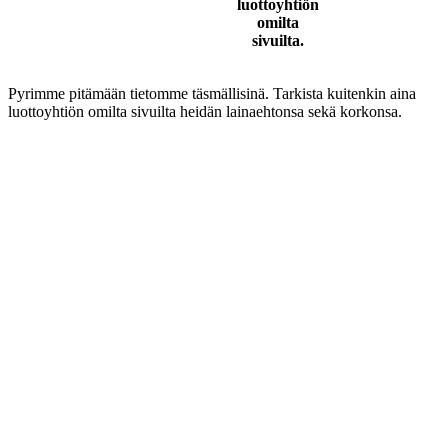
luottoyhtiön
omilta
sivuilta.
Pyrimme pitämään tietomme täsmällisinä. Tarkista kuitenkin aina
luottoyhtiön omilta sivuilta heidän lainaehtonsa sekä korkonsa.