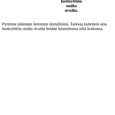
luottoyhtiön
omilta
sivuilta.
Pyrimme pitämään tietomme täsmällisinä. Tarkista kuitenkin aina
luottoyhtiön omilta sivuilta heidän lainaehtonsa sekä korkonsa.