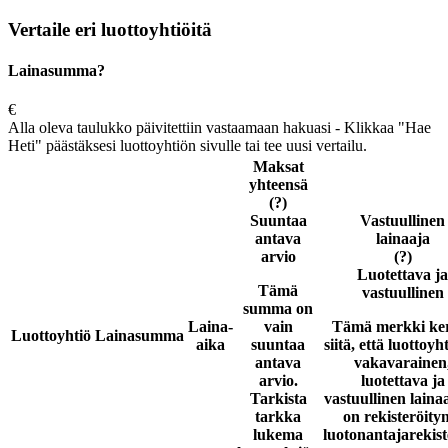
Vertaile eri luottoyhtiöitä
Lainasumma?
€
Alla oleva taulukko päivitettiin vastaamaan hakuasi - Klikkaa "Hae
Heti" päästäksesi luottoyhtiön sivulle tai tee uusi vertailu.
Maksat
yhteensä
(?)
Suuntaa
Vastuullinen
antava
lainaaja
arvio
(?)
Luotettava ja
Tämä
vastuullinen
summa on
Laina-
vain
Tämä merkki ke
Luottoyhtiö
Lainasumma
aika
suuntaa
siitä, että luottoyh
antava
vakavarainen
arvio.
luotettava ja
Tarkista
vastuullinen laina
tarkka
on rekisteröity
lukema
luotonantajarekist