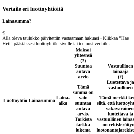
Vertaile eri luottoyhtiöitä
Lainasumma?
€
Alla oleva taulukko päivitettiin vastaamaan hakuasi - Klikkaa "Hae
Heti" päästäksesi luottoyhtiön sivulle tai tee uusi vertailu.
Maksat
yhteensä
(?)
Suuntaa
Vastuullinen
antava
lainaaja
arvio
(?)
Luotettava ja
Tämä
vastuullinen
summa on
Laina-
vain
Tämä merkki ke
Luottoyhtiö
Lainasumma
aika
suuntaa
siitä, että luottoyh
antava
vakavarainen
arvio.
luotettava ja
Tarkista
vastuullinen laina
tarkka
on rekisteröity
lukema
luotonantajarekist