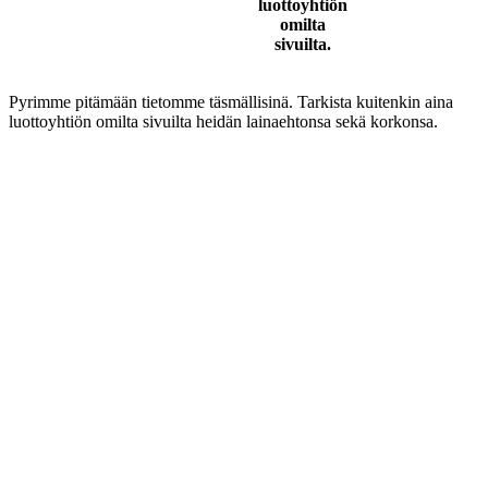
luottoyhtiön
omilta
sivuilta.
Pyrimme pitämään tietomme täsmällisinä. Tarkista kuitenkin aina
luottoyhtiön omilta sivuilta heidän lainaehtonsa sekä korkonsa.