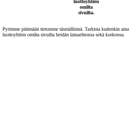
luottoyhtiön
omilta
sivuilta.
Pyrimme pitämään tietomme täsmällisinä. Tarkista kuitenkin aina
luottoyhtiön omilta sivuilta heidän lainaehtonsa sekä korkonsa.