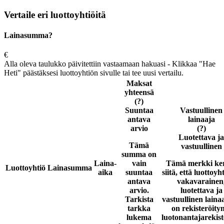
Vertaile eri luottoyhtiöitä
Lainasumma?
€
Alla oleva taulukko päivitettiin vastaamaan hakuasi - Klikkaa "Hae
Heti" päästäksesi luottoyhtiön sivulle tai tee uusi vertailu.
Maksat
yhteensä
(?)
Suuntaa
Vastuullinen
antava
lainaaja
arvio
(?)
Luotettava ja
Tämä
vastuullinen
summa on
Laina-
vain
Tämä merkki ke
Luottoyhtiö
Lainasumma
aika
suuntaa
siitä, että luottoyh
antava
vakavarainen
arvio.
luotettava ja
Tarkista
vastuullinen laina
tarkka
on rekisteröity
lukema
luotonantajarekist